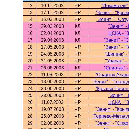
12
10.11.2002
ЧР
"Локомотив" 
13
17.11.2002
ЧР
"Зенит" - "Кры
14
15.03.2003
ЧР
"Зенит" - "Сат
15
29.03.2003
КЛ
"Зенит" 
16
02.04.2003
КЛ
ЦСКА - "
17
29.04.2003
КЛ
"Зенит" - "
18
17.05.2003
ЧР
"Зенит" - "
19
24.05.2003
ЧР
"Шинник" - 
20
31.05.2003
ЧР
"Уралан" - 
21
06.06.2003
КЛ
"Спартак" -
22
11.06.2003
ЧР
"Спартак-Алани
23
18.06.2003
ЧР
"Зенит" - "Торпе
24
23.06.2003
ЧР
"Крылья Совето
25
28.06.2003
ЧР
"Зенит" 
26
11.07.2003
ЧР
ЦСКА - "
27
19.07.2003
ЧР
"Зенит" - "Кры
28
25.07.2003
ЧР
"Торпедо-Металлу
29
02.08.2003
ЧР
"Зенит" - "Спа