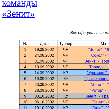
Все официальные ма
№
Дата
Турнир
Мат
1
19.08.2002
ЧР
"Зенит" - "
2
24.08.2002
ЧР
"Сокол" - 
3
01.09.2002
ЧР
"Зенит" - "То
4
10.09.2002
ЧР
"Торпедо" -
5
14.09.2002
КР
"Уралмаш" -
6
19.09.2002
КУ
"Грассхоппер"
7
23.09.2002
ЧР
"Зенит" - 
8
28.09.2002
ЧР
"Ротор" - 
9
03.10.2002
КУ
"Зенит" - "Гр
10
06.10.2002
ЧР
"Зенит" 
11
19.10.2002
КР
"Лада" - "