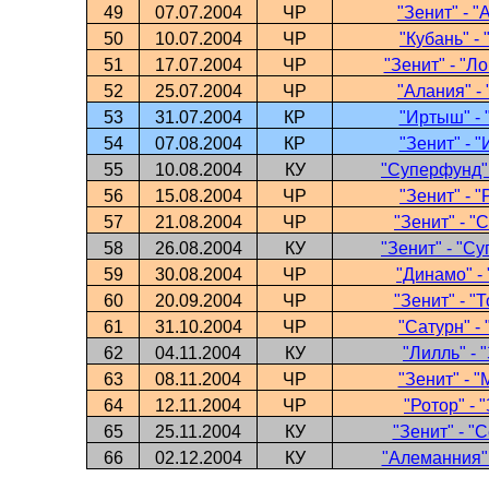
49
07.07.2004
ЧР
"Зенит" - "
50
10.07.2004
ЧР
"Кубань" - 
51
17.07.2004
ЧР
"Зенит" - "Л
52
25.07.2004
ЧР
"Алания" - 
53
31.07.2004
КР
"Иртыш" - 
54
07.08.2004
КР
"Зенит" - 
55
10.08.2004
КУ
"Суперфунд" 
56
15.08.2004
ЧР
"Зенит" - "
57
21.08.2004
ЧР
"Зенит" - "
58
26.08.2004
КУ
"Зенит" - "С
59
30.08.2004
ЧР
"Динамо" - 
60
20.09.2004
ЧР
"Зенит" - "
61
31.10.2004
ЧР
"Сатурн" - 
62
04.11.2004
КУ
"Лилль" - 
63
08.11.2004
ЧР
"Зенит" - "
64
12.11.2004
ЧР
"Ротор" - 
65
25.11.2004
КУ
"Зенит" - "
66
02.12.2004
КУ
"Алеманния" 