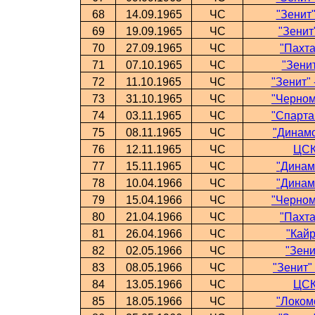
68
14.09.1965
ЧС
"Зенит"
69
19.09.1965
ЧС
"Зенит
70
27.09.1965
ЧС
"Пахта
71
07.10.1965
ЧС
"Зенит
72
11.10.1965
ЧС
"Зенит" 
73
31.10.1965
ЧС
"Черном
74
03.11.1965
ЧС
"Спартак
75
08.11.1965
ЧС
"Динамо
76
12.11.1965
ЧС
ЦСК
77
15.11.1965
ЧС
"Динамо
78
10.04.1966
ЧС
"Динамо
79
15.04.1966
ЧС
"Черном
80
21.04.1966
ЧС
"Пахта
81
26.04.1966
ЧС
"Кайр
82
02.05.1966
ЧС
"Зени
83
08.05.1966
ЧС
"Зенит"
84
13.05.1966
ЧС
ЦСК
85
18.05.1966
ЧС
"Локомо