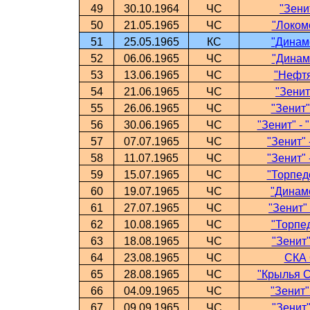
49
30.10.1964
ЧС
"Зени
50
21.05.1965
ЧС
"Локомо
51
25.05.1965
КС
"Динамо
52
06.06.1965
ЧС
"Динамо
53
13.06.1965
ЧС
"Нефтя
54
21.06.1965
ЧС
"Зенит
55
26.06.1965
ЧС
"Зенит"
56
30.06.1965
ЧС
"Зенит" -
57
07.07.1965
ЧС
"Зенит"
58
11.07.1965
ЧС
"Зенит" 
59
15.07.1965
ЧС
"Торпедо
60
19.07.1965
ЧС
"Динамо
61
27.07.1965
ЧС
"Зенит"
62
10.08.1965
ЧС
"Торпед
63
18.08.1965
ЧС
"Зенит"
64
23.08.1965
ЧС
СКА 
65
28.08.1965
ЧС
"Крылья С
66
04.09.1965
ЧС
"Зенит"
67
09.09.1965
ЧС
"Зенит"