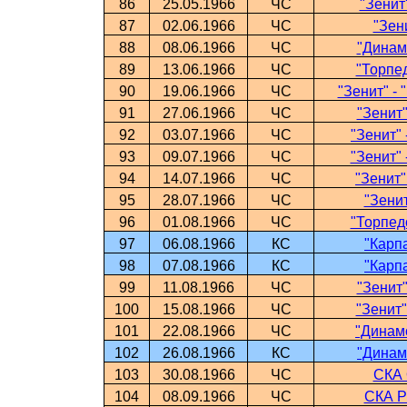
86
25.05.1966
ЧС
"Зенит
87
02.06.1966
ЧС
"Зен
88
08.06.1966
ЧС
"Динамо
89
13.06.1966
ЧС
"Торпед
90
19.06.1966
ЧС
"Зенит" -
91
27.06.1966
ЧС
"Зенит"
92
03.07.1966
ЧС
"Зенит" 
93
09.07.1966
ЧС
"Зенит" 
94
14.07.1966
ЧС
"Зенит"
95
28.07.1966
ЧС
"Зенит
96
01.08.1966
ЧС
"Торпедо
97
06.08.1966
КС
"Карпа
98
07.08.1966
КС
"Карпа
99
11.08.1966
ЧС
"Зенит"
100
15.08.1966
ЧС
"Зенит"
101
22.08.1966
ЧС
"Динамо
102
26.08.1966
КС
"Динамо
103
30.08.1966
ЧС
СКА 
104
08.09.1966
ЧС
СКА Р-