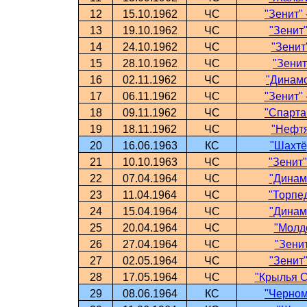
12
15.10.1962
ЧС
"Зенит" 
13
19.10.1962
ЧС
"Зенит"
14
24.10.1962
ЧС
"Зенит
15
28.10.1962
ЧС
"Зенит
16
02.11.1962
ЧС
"Динамо
17
06.11.1962
ЧС
"Зенит" 
18
09.11.1962
ЧС
"Спартак
19
18.11.1962
ЧС
"Нефтя
20
16.06.1963
КС
"Шахтёр
21
10.10.1963
ЧС
"Зенит"
22
07.04.1964
ЧС
"Динамо
23
11.04.1964
ЧС
"Торпед
24
15.04.1964
ЧС
"Динамо
25
20.04.1964
ЧС
"Молдо
26
27.04.1964
ЧС
"Зенит
27
02.05.1964
ЧС
"Зенит"
28
17.05.1964
ЧС
"Крылья С
29
08.06.1964
КС
"Черном