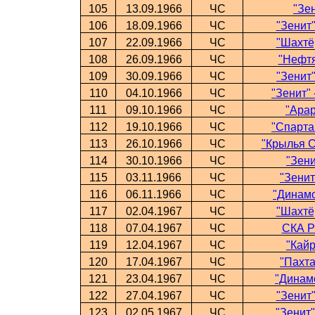
105
13.09.1966
ЧС
"Зе
106
18.09.1966
ЧС
"Зенит"
107
22.09.1966
ЧС
"Шахтёр
108
26.09.1966
ЧС
"Нефтя
109
30.09.1966
ЧС
"Зенит"
110
04.10.1966
ЧС
"Зенит"
111
09.10.1966
ЧС
"Арар
112
19.10.1966
ЧС
"Спартак
113
26.10.1966
ЧС
"Крылья С
114
30.10.1966
ЧС
"Зени
115
03.11.1966
ЧС
"Зенит
116
06.11.1966
ЧС
"Динамо
117
02.04.1967
ЧС
"Шахтёр
118
07.04.1967
ЧС
СКА Р-
119
12.04.1967
ЧС
"Кайр
120
17.04.1967
ЧС
"Пахта
121
23.04.1967
ЧС
"Динамо
122
27.04.1967
ЧС
"Зенит"
123
02.05.1967
ЧС
"Зенит"