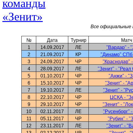
Все официальные 
№
Дата
Турнир
Матч
1
14.09.2017
ЛЕ
"Вардар" - 
2
21.09.2017
КР
"Динамо" СПб 
3
24.09.2017
ЧР
"Краснодар" -
4
28.09.2017
ЛЕ
"Зенит" - "Реал
5
01.10.2017
ЧР
"Анжи" - "
6
15.10.2017
ЧР
"Зенит" - "А
7
19.10.2017
ЛЕ
"Зенит" - "Ру
8
22.10.2017
ЧР
ЦСКА - "З
9
29.10.2017
ЧР
"Зенит" - "Ло
10
02.11.2017
ЛЕ
"Русенборг" -
11
05.11.2017
ЧР
"Рубин" - "
12
23.11.2017
ЛЕ
"Зенит" - "
13
02.12.2017
ЧР
"Зенит" - 