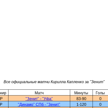
Все официальные матчи Кирилла Капленко за "Зенит"
нир
Матч
Минуты
Голы
Р
"Зенит" - "Уфа"
83-90
0
Р
"Динамо" СПб - "Зенит"
1-120
0