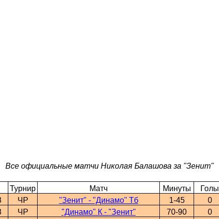
Все официальные матчи Николая Балашова за "Зенит"
Турнир
Матч
Минуты
Голы
8
ЧР
"Зенит" - "Динамо" Тб
1-45
0
8
ЧР
"Динамо" К - "Зенит"
70-90
0