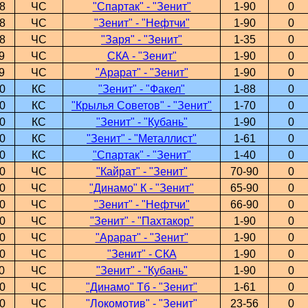
8
ЧС
"Спартак" - "Зенит"
1-90
0
8
ЧС
"Зенит" - "Нефтчи"
1-90
0
8
ЧС
"Заря" - "Зенит"
1-35
0
9
ЧС
СКА - "Зенит"
1-90
0
9
ЧС
"Арарат" - "Зенит"
1-90
0
0
КС
"Зенит" - "Факел"
1-88
0
0
КС
"Крылья Советов" - "Зенит"
1-70
0
0
КС
"Зенит" - "Кубань"
1-90
0
0
КС
"Зенит" - "Металлист"
1-61
0
0
КС
"Спартак" - "Зенит"
1-40
0
0
ЧС
"Кайрат" - "Зенит"
70-90
0
0
ЧС
"Динамо" К - "Зенит"
65-90
0
0
ЧС
"Зенит" - "Нефтчи"
66-90
0
0
ЧС
"Зенит" - "Пахтакор"
1-90
0
0
ЧС
"Арарат" - "Зенит"
1-90
0
0
ЧС
"Зенит" - СКА
1-90
0
0
ЧС
"Зенит" - "Кубань"
1-90
0
0
ЧС
"Динамо" Тб - "Зенит"
1-61
0
0
ЧС
"Локомотив" - "Зенит"
23-56
0