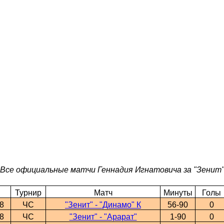
Все официальные матчи Геннадия Игнатовича за "Зенит
Турнир
Матч
Минуты
Голы
8
ЧС
"Зенит" - "Динамо" К
56-90
0
8
ЧС
"Зенит" - "Арарат"
1-90
0