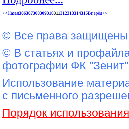
<<
Назад
306
307
308
309
310
311
312
313
314
315
Вперёд
>>
© Все права защищены
© В статьях и профайла
фотографии ФК "Зенит"
Использование материа
с письменного разреш
Порядок использовани