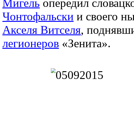
Мигель
опередил словацк
Чонтофальски
и своего н
Акселя Витселя
, поднявш
легионеров
«Зенита».