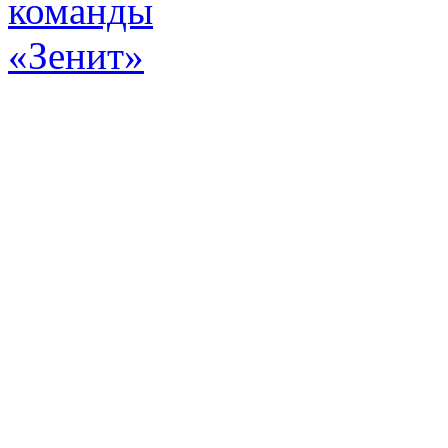
Эт
истор
а