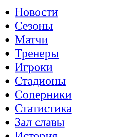
Новости
Сезоны
Матчи
Тренеры
Игроки
Стадионы
Соперники
Статистика
Зал славы
История