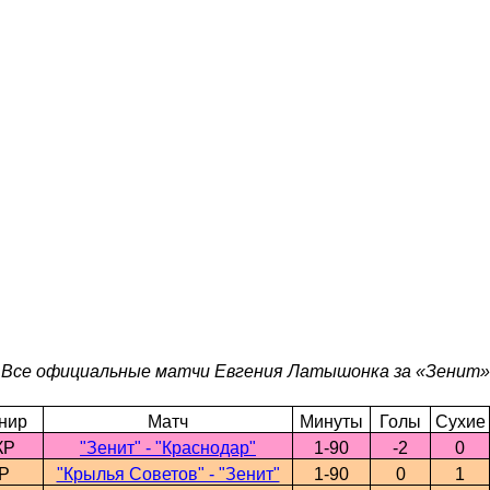
Все официальные матчи Евгения Латышонка за «Зенит»
нир
Матч
Минуты
Голы
Сухие
КР
"Зенит" - "Краснодар"
1-90
-2
0
Р
"Крылья Советов" - "Зенит"
1-90
0
1