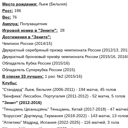
Место рождения:
Льеж (Бельгия)
Рост:
186
Вес:
76
Амплуа:
Полузащитник
Игровой номер в "Зените":
28
Достижения в "Зените":
Чемпион России (2014/15)
Двукратный серебряный призер чемпионата России (2012/13, 201
Двукратный бронзовый призёр чемпионата России (2015/16, 2016/
Обладатель Кубка России (2015/16)
Обладатель Суперкубка России (2015)
В списке 33 лучших:
1 раз: №2 (2015/16)
Клубы:
"Стандард" Льеж, Бельгия (2006-2011) - 194 матча, 45 голов
"Бенфика" Лиссабон, Португалия (2011-2012) - 52 матча, 5 голов
"Зенит" (2012-2016)
"Тяньцзинь Цюаньцзянь" Тяньцзинь, Китай (2017-2018) - 47 матчей
"Боруссия" Дортмунд, Германия (2018-2022) - 143 матча, 13 голов
"Атлетико" Мадрид, Испания (2022-2025) - 116 матчей, 3 гола