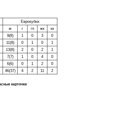
Еврокубки
м
г
гп
жк
кк
9(8)
1
0
3
0
11(8)
0
1
0
1
13(8)
2
0
2
1
7(7)
1
0
4
0
6(6)
0
1
2
0
46(37)
4
2
11
2
красные карточки