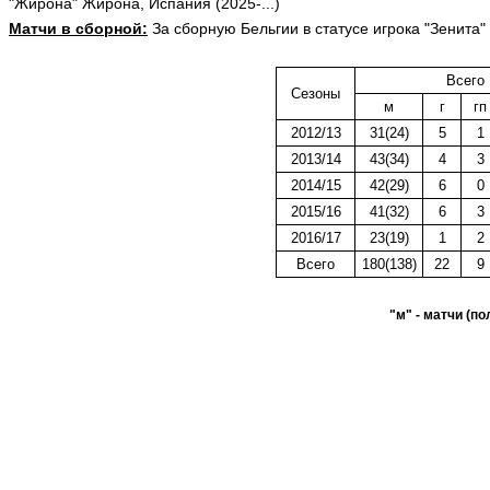
"Жирона" Жирона, Испания (2025-...)
Матчи в сборной:
За сборную Бельгии в статусе игрока "Зенита
Всего
Сезоны
м
г
гп
2012/13
31(24)
5
1
2013/14
43(34)
4
3
2014/15
42(29)
6
0
2015/16
41(32)
6
3
2016/17
23(19)
1
2
Всего
180(138)
22
9
"м" - матчи (по