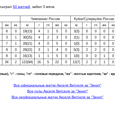
" сыграл
50 матчей
, забил 3 мяча
Чемпионат России
Кубок/Суперкубок России
жк
кк
м
г
гп
жк
кк
м
г
гп
жк
кк
8
0
19(13)
4
1
5
0
3(3)
0
0
0
0
3
1
30(25)
4
2
3
0
2(1)
0
0
0
0
7
1
28(21)
4
0
5
0
1(0)
0
0
0
0
8
0
29(22)
3
1
4
0
5(3)
2
2
0
0
8
0
16(13)
1
1
5
0
1(0)
0
0
1
0
34
2
122(94)
16
5
22
0
12(7)
2
2
1
0
лные), "г" - голы, "гп" - голевые передачи, "жк" - желтые карточки, "кк" - 
Все официальные матчи Акселя Витселя за "Зенит"
Все голы Акселя Витселя за "Зенит"
Все неофициальные матчи Акселя Витселя за "Зенит"