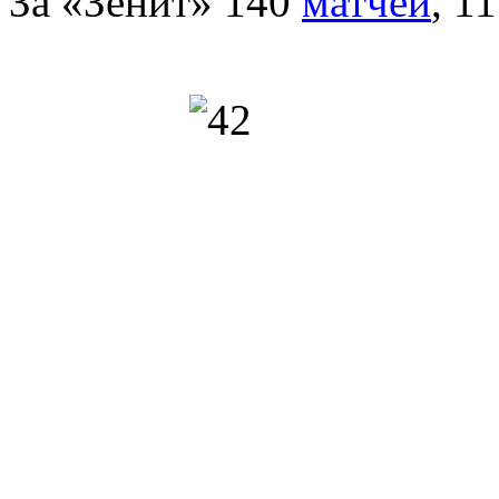
За «Зенит» 140
матчей
, 1