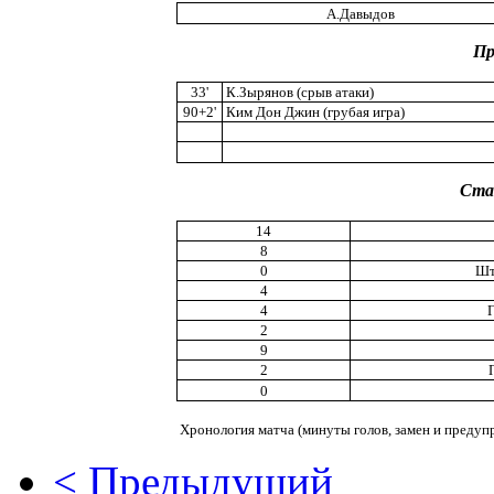
А.Давыдов
Пр
33'
К.Зырянов (срыв атаки)
90+2'
Ким Дон Джин (грубая игра)
Ста
14
8
0
Шт
4
4
2
9
2
0
Хронология матча (минуты голов, замен и предуп
< Предыдущий