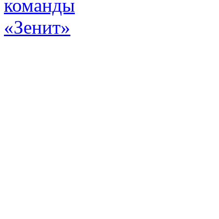
Эт
истор
а