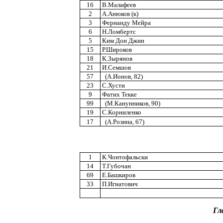
16
В.Малафеев
2
А.Анюков (к)
3
Фернанду Мейра
6
Н.Ломбертс
5
Ким Дон Джин
15
Р.Широков
18
К.Зырянов
21
И.Семшов
57
(А.Ионов, 82)
23
С.Хусти
9
Фатих Текке
99
(М.Канунников, 90)
19
С.Корниленко
17
(А.Розина, 67)
1
К.Чонтофальски
14
Т.Губочан
69
Е.Башкиров
33
П.Игнатович
Гл