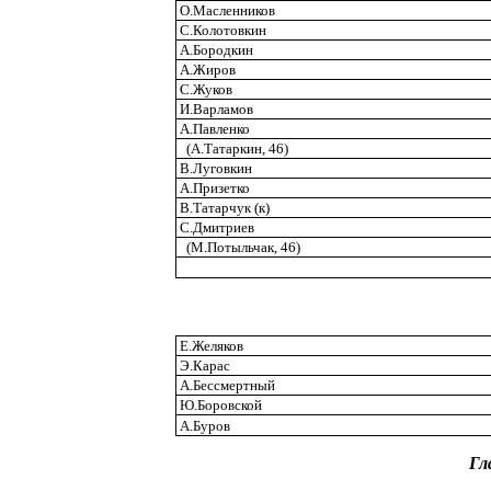
О.Масленников
С.Колотовкин
А.Бородкин
А.Жиров
С.Жуков
И.Варламов
А.Павленко
(А.Татаркин, 46)
В.Луговкин
А.Призетко
В.Татарчук (к)
С.Дмитриев
(М.Потыльчак, 46)
Е.Желяков
Э.Карас
А.Бессмертный
Ю.Боровской
А.Буров
Гл