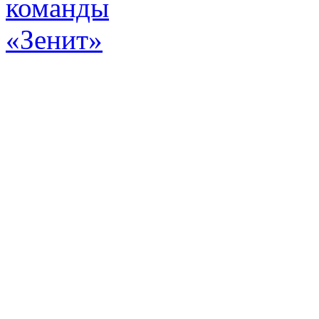
Эт
истор
а