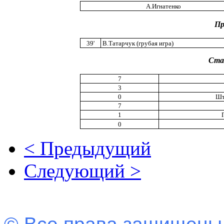
А.Игнатенко
Пр
39'
В.Татарчук (грубая игра)
Ста
7
3
0
Шт
7
1
0
< Предыдущий
Следующий >