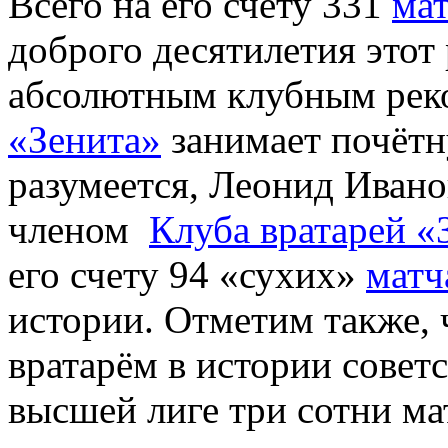
Всего на его счету 331
ма
доброго десятилетия этот 
абсолютным клубным реко
«Зенита»
занимает почётн
разумеется, Леонид Иван
членом
Клуба вратарей «
его счету 94 «сухих»
матч
истории. Отметим также, 
вратарём в истории совет
высшей лиге три сотни ма